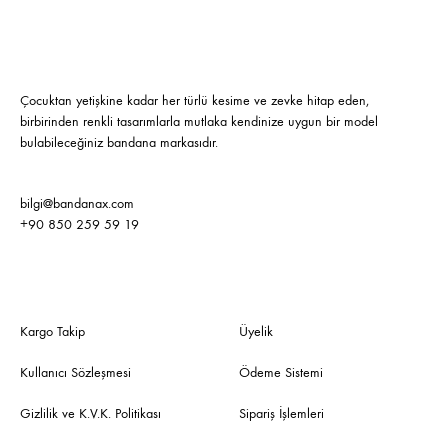
Çocuktan yetişkine kadar her türlü kesime ve zevke hitap eden,
birbirinden renkli tasarımlarla mutlaka kendinize uygun bir model
bulabileceğiniz bandana markasıdır.
bilgi@bandanax.com
+90 850 259 59 19
Kargo Takip
Üyelik
Kullanıcı Sözleşmesi
Ödeme Sistemi
Gizlilik ve K.V.K. Politikası
Sipariş İşlemleri