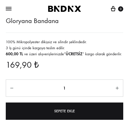
Sepe
0
Gloryana Bandana
100% Mikropolyester dikişsiz ve silindir şeklindedir.
3 İş günü içinde kargoya teslim edilir.
600,00 TL
ve üzeri alışverişlerinizde“
ÜCRETSİZ
” kargo olarak gönderilir.
169,90
₺
Miktar
SEPETE EKLE