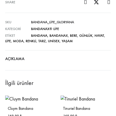
SHARE
SKU
BANDANA_LIFE_GLORYANA
KATEGORI
BANDANAX® LIFE
ETIKET
BANDANA
,
BANDANAX
,
BERE
,
GÜNLÜK
,
HAYAT
,
LIFE
,
MODA
,
RENKLI
,
TARZ
,
UNISEX
,
YAŞAM
AÇIKLAMA
İlgili ürünler
Cluym Bandana
Tinuriel Bandana
169,90
₺
169,90
₺